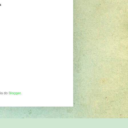
s
gia do
Blogger
.