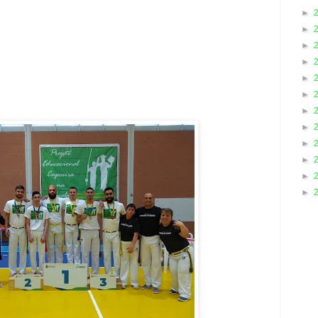
►
►
►
►
►
►
►
►
►
►
►
►