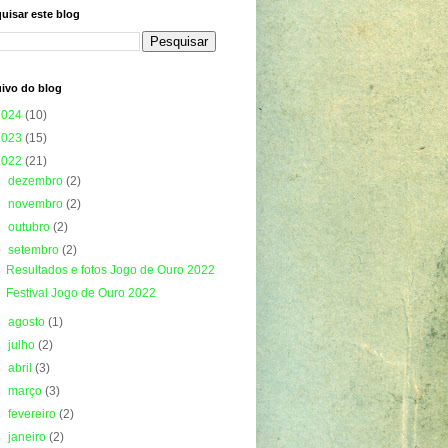
uisar este blog
ivo do blog
2024
(10)
2023
(15)
2022
(21)
►
dezembro
(2)
►
novembro
(2)
►
outubro
(2)
▼
setembro
(2)
Resultados e fotos Jogo de Ouro 2022
Festival Jogo de Ouro 2022
►
agosto
(1)
►
julho
(2)
►
abril
(3)
►
março
(3)
►
fevereiro
(2)
►
janeiro
(2)