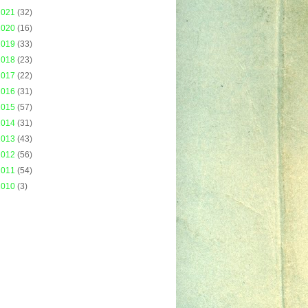
2021
(32)
2020
(16)
2019
(33)
2018
(23)
2017
(22)
2016
(31)
2015
(57)
2014
(31)
2013
(43)
2012
(56)
2011
(54)
2010
(3)