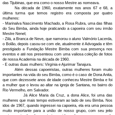
das Tijubinas, que era como o nosso Mestre as nomeava.
Na década de 1960, exatamente nos anos 67 e 68, a
última turma que temos registro era composta por quatro
mulheres:
- Marinalva Nascimento Machado, a Rosa Rubra, uma das filhas
do Seu Bimba, ainda hoje praticando a capoeira com seu irmão
Mestre Nenel;
- Zilá, a Branca de Neve, que namorou o aluno Valmório Lacerda,
o Bolão, depois casou-se com ele, atualmente é Advogada e têm
prestigiado a Fundação Mestre Bimba com sua presença nos
eventos e até nos presenteou com uma valiosa coleção de fotos
de nossa Academia na década de 1960.
- E outras duas mulhers: Virgínia e Ajurimar Tanajura.
Além dessas capoeiristas, outras mulheres foram muito
importantes na vida do seu Bimba, como é o caso de Dona Anita,
que com dezessete anos de idade conheceu Mestre Bimba e foi
a mulher que o levou ao altar na igreja de Santana, no bairro do
Rio Vermelho, em Salvador.
Já Alice Maria da Cruz, a dona Alice, foi uma das
mulheres que mais tempo estiveram ao lado de seu Bimba. Nos
idos de 1967, quando ingressei na capoeira, ela era uma pessoa
muito importante para a união de nosso grupo, com seu jeito