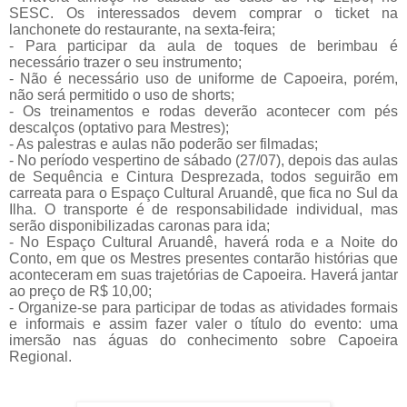
SESC. Os interessados devem comprar o ticket na
lanchonete do restaurante, na sexta-feira;
- Para participar da aula de toques de berimbau é
necessário trazer o seu instrumento;
- Não é necessário uso de uniforme de Capoeira, porém,
não será permitido o uso de shorts;
- Os treinamentos e rodas deverão acontecer com pés
descalços (optativo para Mestres);
- As palestras e aulas não poderão ser filmadas;
- No período vespertino de sábado (27/07), depois das aulas
de Sequência e Cintura Desprezada, todos seguirão em
carreata para o Espaço Cultural Aruandê, que fica no Sul da
Ilha. O transporte é de responsabilidade individual, mas
serão disponibilizadas caronas para ida;
- No Espaço Cultural Aruandê, haverá roda e a Noite do
Conto, em que os Mestres presentes contarão histórias que
aconteceram em suas trajetórias de Capoeira. Haverá jantar
ao preço de R$ 10,00;
- Organize-se para participar de todas as atividades formais
e informais e assim fazer valer o título do evento: uma
imersão nas águas do conhecimento sobre Capoeira
Regional.