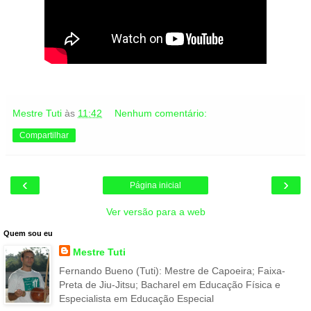
Mestre Tuti
às
11:42
Nenhum comentário:
Compartilhar
‹
›
Página inicial
Ver versão para a web
Quem sou eu
Mestre Tuti
Fernando Bueno (Tuti): Mestre de Capoeira; Faixa-
Preta de Jiu-Jitsu; Bacharel em Educação Física e
Especialista em Educação Especial