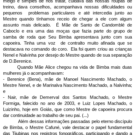
meigo e simples de nos tratar, cuidava das nossas roupas de
treino, dava conselhos, acompanhava nossas dificuldades ou
pequenos
problemas particulares e até intercedia junto ao
Mestre quando tínhamos receio de chegar a ele com algum
assunto mais delicado.
É Mãe de Santo de Candomblé de
Caboclo e era uma das moças que fazia parte do grupo de
samba de roda que Seu Bimba apresentava junto com sua
capoeira. Tinha uma voz
de contralto muito afinada que se
destacava no comando do coro.
Ela foi quem criou as crianças
Nenel e Nalvinha por desejo do Mestre quando de sua separação
de D.Berenice.
Quando Mãe Alice chegou na vida de Bimba mais duas
mulheres já o acompanhavam:
- Berenice (Bena), mãe de Manoel Nascimento Machado, o
Mestre Nenel, e de Marinalva Nascimento Machado, a Nalvinha;
e
- Nair, mãe de Demerval dos Santos Machado, o Mestre
Formiga, falecido no ano de 2003, e Luiz Lopes Machado, o
Luizinho, hoje em Goiás, que como Mestre de capoeira procura
dar continuidade ao trabalho de seu pai. (...)
Além dessas informações passadas pelo eterno discípulo
de Bimba, o Mestre Cafuné, vale destacar o papel fundamental
das Tijubinas nos registros fonográficos, participando e dando a