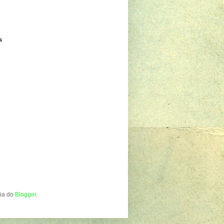
s
gia do
Blogger
.