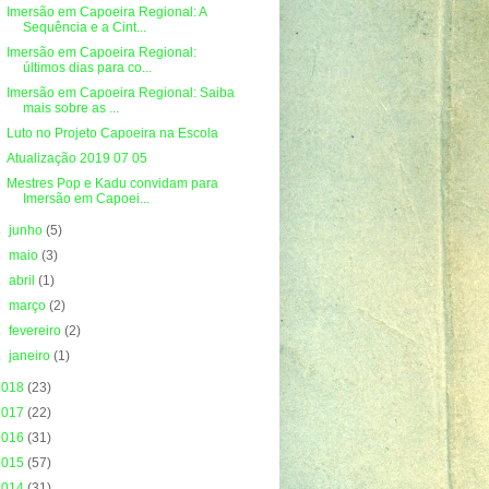
Imersão em Capoeira Regional: A
Sequência e a Cint...
Imersão em Capoeira Regional:
últimos dias para co...
Imersão em Capoeira Regional: Saiba
mais sobre as ...
Luto no Projeto Capoeira na Escola
Atualização 2019 07 05
Mestres Pop e Kadu convidam para
Imersão em Capoei...
►
junho
(5)
►
maio
(3)
►
abril
(1)
►
março
(2)
►
fevereiro
(2)
►
janeiro
(1)
2018
(23)
2017
(22)
2016
(31)
2015
(57)
2014
(31)