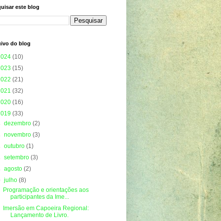
uisar este blog
ivo do blog
2024
(10)
2023
(15)
2022
(21)
2021
(32)
2020
(16)
2019
(33)
►
dezembro
(2)
►
novembro
(3)
►
outubro
(1)
►
setembro
(3)
►
agosto
(2)
▼
julho
(8)
Programação e orientações aos
participantes da Ime...
Imersão em Capoeira Regional:
Lançamento de Livro.