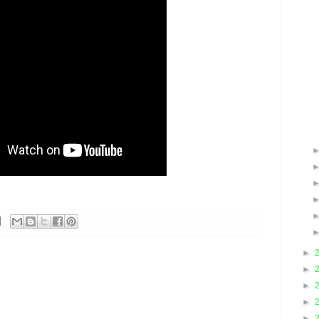
►
►
►
►
►