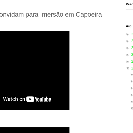
Pesq
onvidam para Imersão em Capoeira
Arqu
►
►
►
►
►
▼