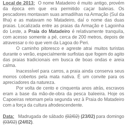
Local de 2013:
O nome Matadeiro é muito antigo, provém
da época em que era permitido caçar baleias. Os
pescadores montavam suas armadilhas na Armação (Sul da
Ilha) e as matavam no Matadeiro, daí o nome das duas
praias. Localizada entre as praias da Armação e Lagoinha
do Leste, a
Praia do Matadeiro
é relativamente tranquila,
com acesso somente a pé, cerca de 200 metros, depois de
atravessar o rio que vem da Lagoa do Peri.
O caminho pitoresco e agreste atrai muitos turistas
durante o verão, especialmente surfistas que fogem do agito
das praias tradicionais em busca de boas ondas e areia
calma.
Inacessível para carros, a praia ainda conserva seus
morros cobertos pela mata nativa. É um convite para os
apreciadores da natureza.
Por volta de cento e cinquenta anos atrás, escravos
eram a base da mão-de-obra da pesca baleeira. Hoje os
Capoeiras retornam pela segunda vez à Praia do Matadeiro
com a força da cultura afrodescendente.
Data:
Madrugada de sábado
(02/02)
(23/02)
para domingo
(03/02)
(24/02)
.