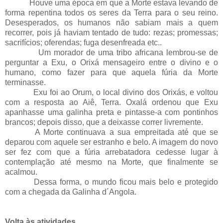
Houve uma época em que a Morte estava levando de
forma repentina todos os seres da Terra para o seu reino.
Desesperados, os humanos não sabiam mais a quem
recorrer, pois já haviam tentado de tudo: rezas; promessas;
sacrifícios; oferendas; fuga desenfreada etc..
Um morador de uma tribo africana lembrou-se de
perguntar a Exu, o Orixá mensageiro entre o divino e o
humano, como fazer para que aquela fúria da Morte
terminasse.
Exu foi ao Orum, o local divino dos Orixás, e voltou
com a resposta ao Aiê, Terra. Oxalá ordenou que Exu
apanhasse uma galinha preta e pintasse-a com pontinhos
brancos; depois disso, que a deixasse correr livremente.
A Morte continuava a sua empreitada até que se
deparou com aquele ser estranho e belo. A imagem do novo
ser fez com que a fúria arrebatadora cedesse lugar à
contemplação até mesmo na Morte, que finalmente se
acalmou.
Dessa forma, o mundo ficou mais belo e protegido
com a chegada da Galinha d´Angola.
Volta às atividades