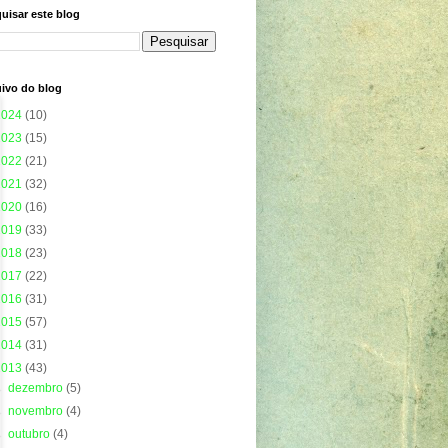
uisar este blog
ivo do blog
2024
(10)
2023
(15)
2022
(21)
2021
(32)
2020
(16)
2019
(33)
2018
(23)
2017
(22)
2016
(31)
2015
(57)
2014
(31)
2013
(43)
►
dezembro
(5)
►
novembro
(4)
►
outubro
(4)