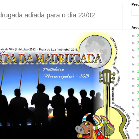
Pesq
rugada adiada para o dia 23/02
Arqu
►
►
►
►
►
►
►
►
►
►
►
▼