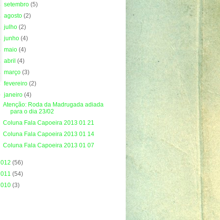
►
setembro
(5)
►
agosto
(2)
►
julho
(2)
►
junho
(4)
►
maio
(4)
►
abril
(4)
►
março
(3)
►
fevereiro
(2)
▼
janeiro
(4)
Atenção: Roda da Madrugada adiada
para o dia 23/02
Coluna Fala Capoeira 2013 01 21
Coluna Fala Capoeira 2013 01 14
Coluna Fala Capoeira 2013 01 07
2012
(56)
2011
(54)
2010
(3)