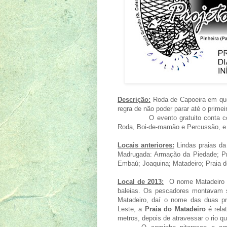
Descrição:
Roda de Capoeira em que
regra de não poder parar até o primeir
O evento gratuito conta com a
Roda, Boi-de-mamão e Percussão, e a
Locais anteriores:
Lindas praias da
Madrugada: Armação da Piedade; Pra
Embaú; Joaquina; Matadeiro; Praia do
Local de 2013:
O nome Matadeiro 
baleias. Os pescadores montavam 
Matadeiro, daí o nome das duas pr
Leste, a
Praia do Matadeiro
é rela
metros, depois de atravessar o rio q