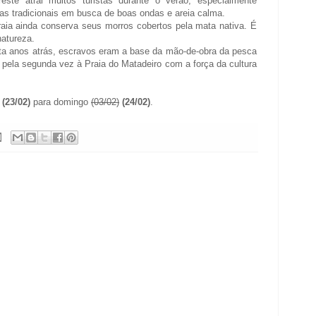
este atrai muitos turistas durante o verão, especialmente
ias tradicionais em busca de boas ondas e areia calma.
praia ainda conserva seus morros cobertos pela mata nativa. É
natureza.
nta anos atrás, escravos eram a base da mão-de-obra da pesca
 pela segunda vez à Praia do Matadeiro com a força da cultura
(23/02)
para domingo
(03/02)
(24/02)
.