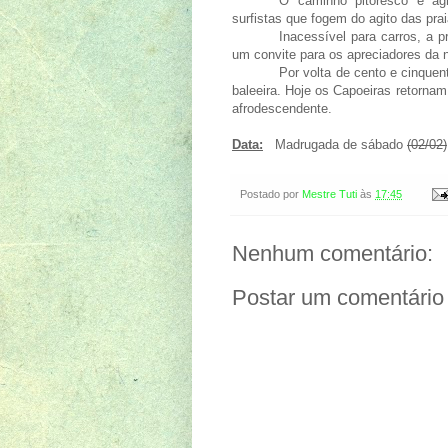
O caminho pitoresco e agr
surfistas que fogem do agito das pra
Inacessível para carros, a 
um convite para os apreciadores da 
Por volta de cento e cinque
baleeira. Hoje os Capoeiras retornam
afrodescendente.
Data:
Madrugada de sábado
(02/02)
Postado por
Mestre Tuti
às
17:45
Nenhum comentário:
Postar um comentário