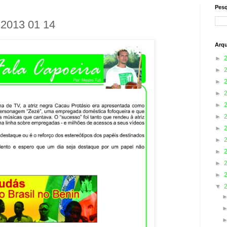
Pesq
 2013 01 14
Arqu
►
►
►
►
►
►
►
►
►
►
►
▼