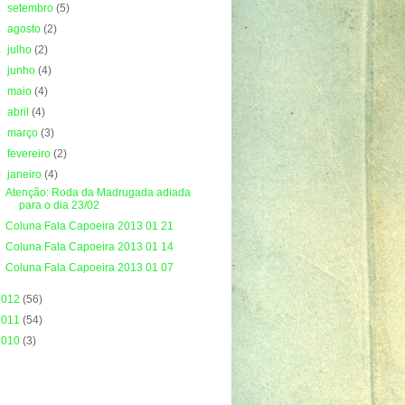
►
setembro
(5)
►
agosto
(2)
►
julho
(2)
►
junho
(4)
►
maio
(4)
►
abril
(4)
►
março
(3)
►
fevereiro
(2)
▼
janeiro
(4)
Atenção: Roda da Madrugada adiada
para o dia 23/02
Coluna Fala Capoeira 2013 01 21
Coluna Fala Capoeira 2013 01 14
Coluna Fala Capoeira 2013 01 07
2012
(56)
2011
(54)
2010
(3)