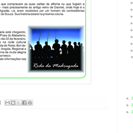
►
►
►