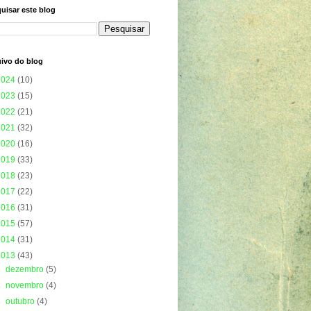
uisar este blog
ivo do blog
2024
(10)
2023
(15)
2022
(21)
2021
(32)
2020
(16)
2019
(33)
2018
(23)
2017
(22)
2016
(31)
2015
(57)
2014
(31)
2013
(43)
►
dezembro
(5)
►
novembro
(4)
►
outubro
(4)