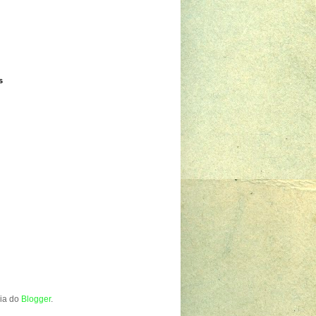
s
gia do
Blogger
.