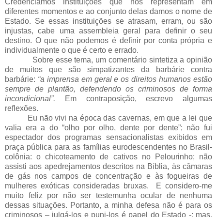
Credenciamos instituições que nos representam em
diferentes momentos e ao conjunto delas damos o nome de
Estado. Se essas instituições se atrasam, erram, ou são
injustas, cabe uma assembleia geral para definir o seu
destino. O que não podemos é definir por conta própria e
individualmente o que é certo e errado.
Sobre esse tema, um comentário sintetiza a opinião
de muitos que são simpatizantes da barbárie contra
barbárie:
“a imprensa em geral e os direitos humanos estão
sempre de plantão, defendendo os criminosos de forma
incondicional”.
Em contraposição, escrevo algumas
reflexões.
Eu não vivi na época das cavernas, em que a lei que
valia era a do “olho por olho, dente por dente”; não fui
espectador dos programas sensacionalistas exibidos em
praça pública para as famílias eurodescendentes no Brasil-
colônia: o chicoteamento de cativos no Pelourinho; não
assisti aos apedrejamentos descritos na Bíblia, às câmaras
de gás nos campos de concentração e às fogueiras de
mulheres exóticas consideradas bruxas. E considero-me
muito feliz por não ser testemunha ocular de nenhuma
dessas situações. Portanto, a minha defesa não é para os
criminosos – julgá-los e puni-los é papel do Estado -; mas,