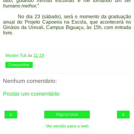
lado, guiando minhas escolhas e me tornando um ser
humano melhor.”
N
o dia 23 (sábado), será o momento da graduação
anual do Projeto Capoeira na Escola, que acontecerá no
Ginásio da Univali, Campus Biguaçu, às 15h, com entrada
livre.
Mestre Tuti
às
11:19
Compartilhar
Nenhum comentário:
Postar um comentário
‹
›
Página inicial
Ver versão para a web