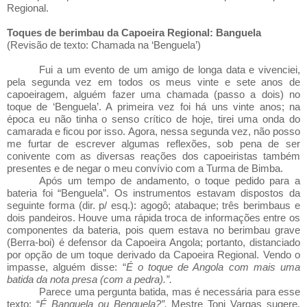
Regional.
Toques de berimbau da Capoeira Regional: Banguela
(Revisão de texto: Chamada na ‘Benguela’)
Fui a um evento de um amigo de longa data e vivenciei,
pela segunda vez em todos os meus vinte e sete anos de
capoeiragem, alguém fazer uma chamada (passo a dois) no
toque de ‘Benguela’. A primeira vez foi há uns vinte anos; na
época eu não tinha o senso crítico de hoje, tirei uma onda do
camarada e ficou por isso. Agora, nessa segunda vez, não posso
me furtar de escrever algumas reflexões, sob pena de ser
conivente com as diversas reações dos capoeiristas também
presentes e de negar o meu convívio com a Turma de Bimba.
Após um tempo de andamento, o toque pedido para a
bateria foi “Benguela”. Os instrumentos estavam dispostos da
seguinte forma (dir. p/ esq.): agogô; atabaque; três berimbaus e
dois pandeiros. Houve uma rápida troca de informações entre os
componentes da bateria, pois quem estava no berimbau grave
(Berra-boi) é defensor da Capoeira Angola; portanto, distanciado
por opção de um toque derivado da Capoeira Regional. Vendo o
impasse, alguém disse: “
É o toque de Angola com mais uma
batida da nota presa (com a pedra).”.
Parece uma pergunta batida, mas é necessária para esse
texto: “
É Banguela ou Benguela?”.
Mestre Toni Vargas sugere,