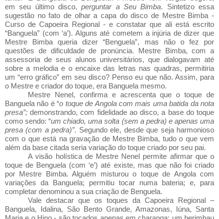
em seu último disco,
perguntar a Seu Bimba
. Sintetizo essa
sugestão no fato de olhar a capa do disco de Mestre Bimba -
Curso de Capoeira Regional - e constatar que ali está escrito
“Banguela” (com ‘a’). Alguns até cometem a injúria de dizer que
Mestre Bimba queria dizer “Benguela”, mas não o fez por
questões de dificuldade de pronúncia. Mestre Bimba, com a
assessoria de seus alunos universitários, que dialogavam até
sobre a melodia e o encaixe das letras nas quadras, permitiria
um “erro gráfico” em seu disco? Penso eu que não. Assim, para
o Mestre e criador do toque, era Banguela mesmo.
Mestre Nenel, confirma e acrescenta que o toque de
Banguela não é “
o toque de Angola com mais uma batida da nota
presa”;
demonstrando, com fidelidade ao disco, a base do toque
como sendo: “
um chiado, uma solta (sem a pedra) e apenas uma
presa (com a pedra)”
. Segundo ele, desde que seja harmonioso
com o que está na gravação de Mestre Bimba, tudo o que vem
além da base citada seria variação do toque criado por seu pai.
A visão holística de Mestre Nenel permite afirmar que o
toque de Benguela (com ‘e’) até existe, mas que não foi criado
por Mestre Bimba. Alguém misturou o toque de Angola com
variações da Banguela; permitiu tocar numa bateria; e, para
completar denominou a sua criação de Benguela.
Vale destacar que os toques da Capoeira Regional –
Banguela, Idalina, São Bento Grande, Amazonas, Iúna, Santa
Maria e o Hino - são tocados apenas em charanga: um berimbau