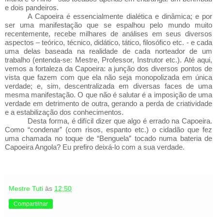
e dois pandeiros.
A Capoeira é essencialmente dialética e dinâmica; e por
ser uma manifestação que se espalhou pelo mundo muito
recentemente, recebe milhares de análises em seus diversos
aspectos – teórico, técnico, didático, tático, filosófico etc. - e cada
uma delas baseada na realidade de cada norteador de um
trabalho (entenda-se: Mestre, Professor, Instrutor etc.). Até aqui,
vemos a fortaleza da Capoeira: a junção dos diversos pontos de
vista que fazem com que ela não seja monopolizada em única
verdade; e, sim, descentralizada em diversas faces de uma
mesma manifestação. O que não é salutar é a imposição de uma
verdade em detrimento de outra, gerando a perda de criatividade
e a estabilização dos conhecimentos.
Desta forma, é difícil dizer que algo é errado na Capoeira.
Como “condenar” (com risos, espanto etc.) o cidadão que fez
uma chamada no toque de “Benguela” tocado numa bateria de
Capoeira Angola? Eu prefiro deixá-lo com a sua verdade.
Mestre Tuti
às
12:50
Compartilhar