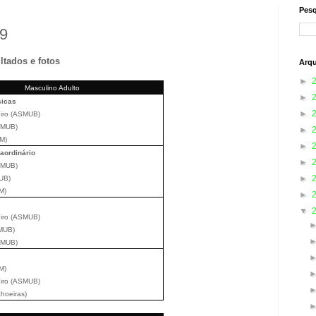
Pesq
19
ltados e fotos
Arqu
►
Masculino Adulto
►
sicas
►
eiro (ASMUB)
ASMUB)
►
AM)
►
aordinário
►
ASMUB)
►
MUB)
M)
►
▼
eiro (ASMUB)
SMUB)
ASMUB)
M)
eiro (ASMUB)
choeiras)