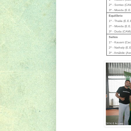
2º - Sorriso (CA
3º - Moeda (E.E
Equilíbrio
1º - Thalia (E.E
2º - Moeda (E.E
3º - Duda (CAM)
Saltos
1º - Kauani (Cac
2º - Nathaly (E
3º - Amábile (A