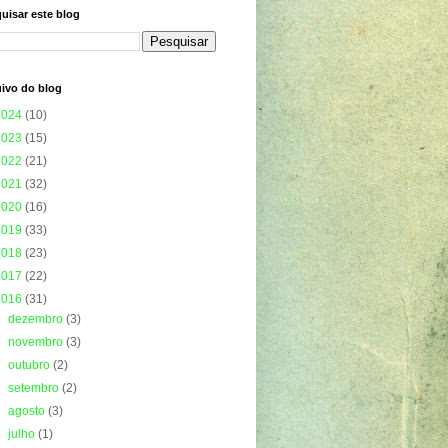
uisar este blog
ivo do blog
2024
(10)
2023
(15)
2022
(21)
2021
(32)
2020
(16)
2019
(33)
2018
(23)
2017
(22)
2016
(31)
►
dezembro
(3)
►
novembro
(3)
►
outubro
(2)
►
setembro
(2)
►
agosto
(3)
►
julho
(1)