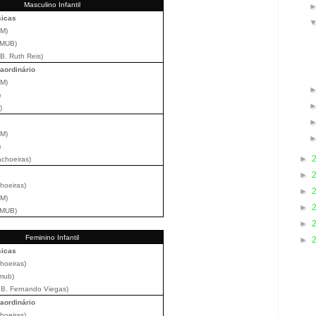
Masculino Infantil
sicas
AM)
SMUB)
B. Ruth Reis)
aordinário
AM)
)
)
AM)
)
►
achoeiras)
►
choeiras)
►
AM)
►
SMUB)
►
Feminino Infantil
►
sicas
hoeiras)
smub)
.B. Fernando Viegas)
aordinário
hoeiras)