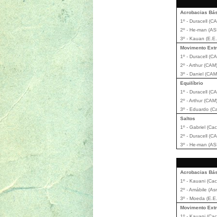
Acrobacias Bá
1º - Duracell (C
2º - He-man (A
3º - Kauan (E.E.
Movimento Extr
1º - Duracell (C
2º - Arthur (CAM
3º - Daniel (CAM
Equilíbrio
1º - Duracell (C
2º - Arthur (CAM
3º - Eduardo (C
Saltos
1º - Gabriel (Ca
2º - Duracell (C
3º - He-man (A
Acrobacias Bá
1º - Kauani (Cac
2º - Amábile (A
3º - Moeda (E.E
Movimento Extr
1º - Kauani (Cac