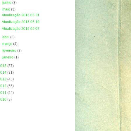
►
junho
(3)
▼
maio
(3)
Atualização 2016 05 31
Atualização 2016 05 19
Atualização 2016 05 07
►
abril
(3)
►
março
(4)
►
fevereiro
(3)
►
janeiro
(1)
2015
(57)
2014
(31)
2013
(43)
2012
(56)
2011
(54)
2010
(3)