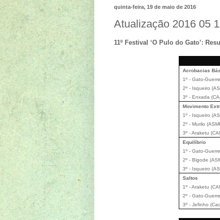
quinta-feira, 19 de maio de 2016
Atualização 2016 05 
11º Festival ‘O Pulo do Gato’: Resu
Acrobacias Bá
1º - Gato-Guerr
2º - Isqueiro (
3º - Enxada (C
Movimento Extr
1º - Isqueiro (
2º - Murilo (AS
3º - Araketu (CA
Equilíbrio
1º - Gato-Guerr
2º - Bigode (A
3º - Isqueiro (
Saltos
1º - Araketu (CA
2º - Gato-Guerr
3º - Jefinho (Ca