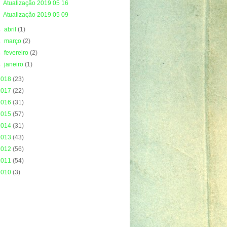
Atualização 2019 05 16
Atualização 2019 05 09
►
abril
(1)
►
março
(2)
►
fevereiro
(2)
►
janeiro
(1)
2018
(23)
2017
(22)
2016
(31)
2015
(57)
2014
(31)
2013
(43)
2012
(56)
2011
(54)
2010
(3)