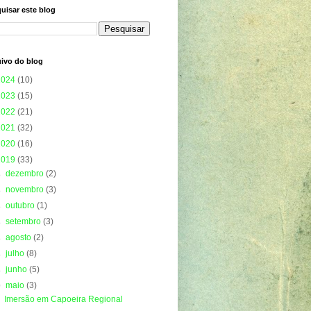
uisar este blog
ivo do blog
2024
(10)
2023
(15)
2022
(21)
2021
(32)
2020
(16)
2019
(33)
►
dezembro
(2)
►
novembro
(3)
►
outubro
(1)
►
setembro
(3)
►
agosto
(2)
►
julho
(8)
►
junho
(5)
▼
maio
(3)
Imersão em Capoeira Regional