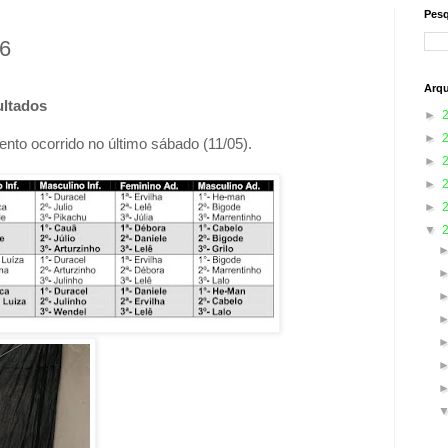
Pesq
16
Arqu
ultados
►
►
nto ocorrido no último sábado (11/05).
►
►
►
▼