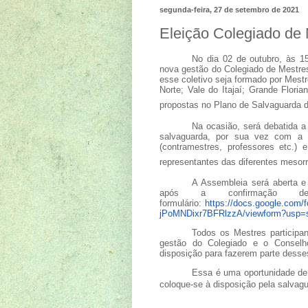
segunda-feira, 27 de setembro de 2021
Eleição Colegiado de
No dia 02 de outubro, às 1
nova gestão do Colegiado de Mestres
esse coletivo seja formado por Mestr
Norte; Vale do Itajaí; Grande Flori
propostas no Plano de Salvaguarda 
Na ocasião, será debatida a
salvaguarda, por sua vez com a po
(contramestres, professores etc.)
representantes das diferentes mesorr
A Assembleia será aberta e 
após a confirmação de
formulário:
https://docs.google.c
jPoMNDixr7BFRlzzA/viewform?usp=s
Todos os Mestres participan
gestão do Colegiado e o Conselh
disposição para fazerem parte desses
Essa é uma oportunidade de l
coloque-se à disposição pela salvag