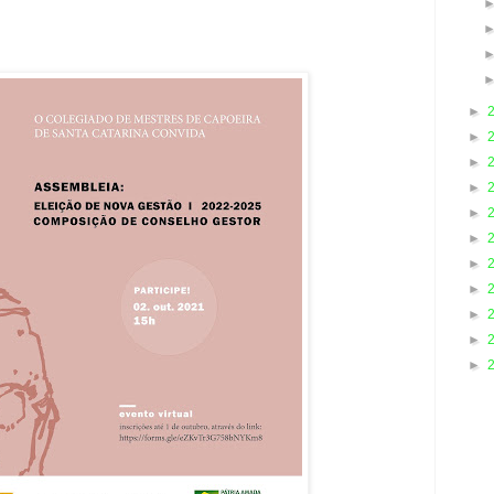
►
►
►
►
►
►
►
►
►
►
►