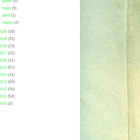
►
junho
(5)
►
maio
(5)
►
abril
(1)
►
março
(2)
2020
(16)
2019
(33)
2018
(23)
2017
(22)
2016
(31)
2015
(57)
2014
(31)
2013
(43)
2012
(56)
2011
(54)
2010
(3)