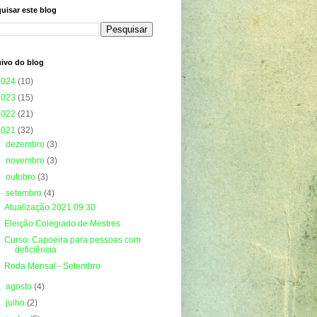
uisar este blog
ivo do blog
2024
(10)
2023
(15)
2022
(21)
2021
(32)
►
dezembro
(3)
►
novembro
(3)
►
outubro
(3)
▼
setembro
(4)
Atualização 2021 09 30
Eleição Colegiado de Mestres
Curso: Capoeira para pessoas com
deficiência
Roda Mensal - Setembro
►
agosto
(4)
►
julho
(2)