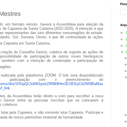
Pesq
 Mestres
5h, em formato remoto, haverá a Assembleia para eleição da
Arqu
 de Capoeira de Santa Catarina (2022-2025). A intenção é que
►
es representantes das seis diferentes mesorregiões do estado:
anópolis; Sul; Serrana; Oeste; e que dê continuidade às ações
►
da Capoeira em Santa Catarina.
►
 criação do Conselho Gestor, coletivo de suporte às ações de
▼
ssibilidade de participação de outros níveis hierárquicos
 e também com a intenção de contemplar a participação de
egiões.
realizada pela plataforma ZOOM. O link será disponibilizado
 participação com o preenchimento do
om/forms/d/e/1FAIpQLSdIW1pxkZR0M9Hm2EOEKpC62WI9BaMax
f_link
tes da Assembleia terão direito a voto para escolher a nova
o Gestor entre as pessoas inscritas que se colocarem à
 coletivos.
utar pela Capoeira, e não somente lutar Capoeira. Participe e
uarda de nosso patrimônio imaterial da humanidade.