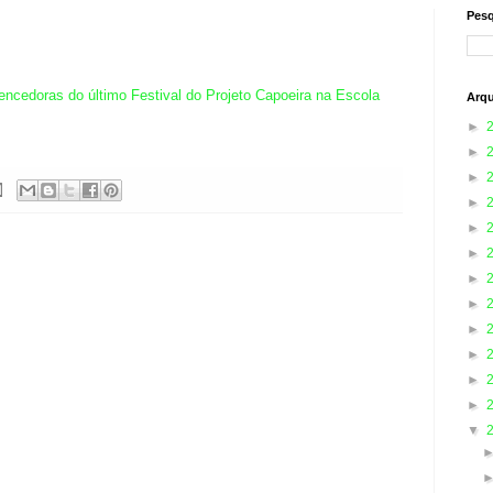
Pesq
vencedoras do último Festival do Projeto Capoeira na Escola
Arqu
►
►
►
►
►
►
►
►
►
►
►
►
▼