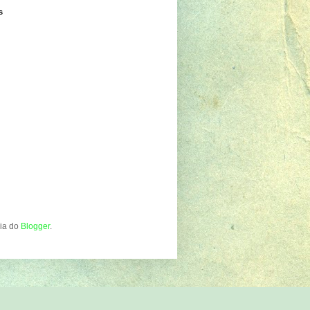
s
gia do
Blogger
.