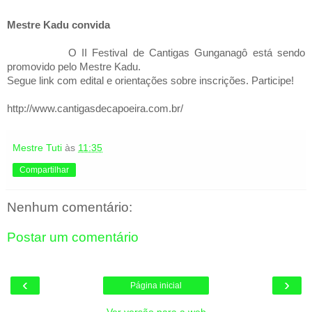
Mestre Kadu convida
O II Festival de Cantigas Gunganagô está sendo
promovido pelo Mestre Kadu.
Segue link com edital e orientações sobre inscrições. Participe!
http://www.cantigasdecapoeira.com.br/
Mestre Tuti
às
11:35
Compartilhar
Nenhum comentário:
Postar um comentário
‹
›
Página inicial
Ver versão para a web