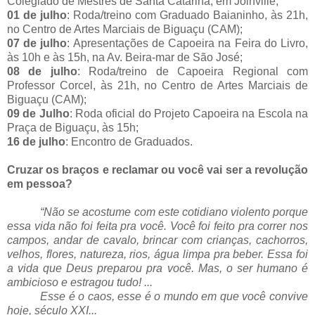
Colegiado de Mestres de Santa Catarina, em Joinville;
01 de julho
: Roda/treino com Graduado Baianinho, às 21h,
no Centro de Artes Marciais de Biguaçu (CAM);
07 de julho
: Apresentações de Capoeira na Feira do Livro,
às 10h e às 15h, na Av. Beira-mar de São José;
08 de julho
: Roda/treino de Capoeira Regional com
Professor Corcel, às 21h, no Centro de Artes Marciais de
Biguaçu (CAM);
09 de Julho
: Roda oficial do Projeto Capoeira na Escola na
Praça de Biguaçu, às 15h;
16 de julho
: Encontro de Graduados.
Cruzar os braços e reclamar ou você vai ser a revolução
em pessoa?
“Não se acostume com este cotidiano violento porque
essa vida não foi feita pra você. Você foi feito pra correr nos
campos, andar de cavalo, brincar com crianças, cachorros,
velhos, flores, natureza, rios, água limpa pra beber. Essa foi
a vida que Deus preparou pra você. Mas, o ser humano é
ambicioso e estragou tudo! ...
Esse é o caos, esse é o mundo em que você convive
hoje, século XXI...