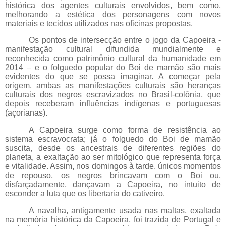
histórica dos agentes culturais envolvidos, bem como,
melhorando a estética dos personagens com novos
materiais e tecidos utilizados nas oficinas propostas.
Os pontos de intersecção entre o jogo da Capoeira -
manifestação cultural difundida mundialmente e
reconhecida como patrimônio cultural da humanidade em
2014 – e o folguedo popular do Boi de mamão são mais
evidentes do que se possa imaginar. A começar pela
origem, ambas as manifestações culturais são heranças
culturais dos negros escravizados no Brasil-colônia, que
depois receberam influências indígenas e portuguesas
(açorianas).
A Capoeira surge como forma de resistência ao
sistema escravocrata; já o folguedo do Boi de mamão
suscita, desde os ancestrais de diferentes regiões do
planeta, a exaltação ao ser mitológico que representa força
e vitalidade. Assim, nos domingos à tarde, únicos momentos
de repouso, os negros brincavam com o Boi ou,
disfarçadamente, dançavam a Capoeira, no intuito de
esconder a luta que os libertaria do cativeiro.
A navalha, antigamente usada nas maltas, exaltada
na memória histórica da Capoeira, foi trazida de Portugal e