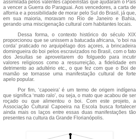
assimilada pelos valentes capoeiristas que ajudaram o País
a vencer a Guerra do Paraguai. Aos vencedores, a carta de
alforria e a possibilidade de morar pelo Sul do Brasil, já que,
em sua maioria, moravam no Rio de Janeiro e Bahia,
gerando uma miscigenação cultural com habitantes locais.
Dessa forma, o contexto histórico do século XIX
proporcionou que se unissem a batucada africana, ‘o boi na
corda’ praticado no arquipélago dos açores, a brincadeira
domingueira do boi pelos escravizados no Brasil, com o fato
dos Jesuítas se aproveitarem do folguedo para incutir
valores religiosos como a ressurreição, a fidelidade em
detrimento ao adultério etc., o que fez com que o Boi de
mamão se tornasse uma manifestação cultural de forte
apelo popular.
Por fim, ‘capoeira’ é um termo de origem indígena
que significa ‘mato ralo’, ou seja, o mato que acabou de ser
roçado ou que alimentou o boi. Com este projeto, a
Associação Cultural Capoeira na Escola busca fortalecer
ainda mais os laços entre essas duas manifestações tão
presentes na cultura da Grande Florianópolis.