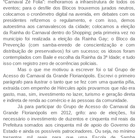
“Carnaval Zé Folia”: melhoramos a infraestrutura de todos os
eventos; para o desfile dos Blocos trouxemos jurados neutros,
colocamos o cronômetro digital na avenida, em debates com os
presidentes refizemos o regulamento, e com isso, demos
autoestima aos carnavalescos da cidade; colocamos a eleição
da Rainha do Carnaval dentro do Shopping; pela primeira vez no
município foi realizada a eleição da Rainha Gay; o Bloco da
Prevenção (com samba-enredo de conscientização e com
distribuição de preservativos) foi um sucesso; os idosos foram
contemplados com Baile e escolha da Rainha da 3ª Idade; e tudo
isso com registro zero de ocorrências policiais.
Mas o que me motivou a escrever foi o tal Grupo de
Acesso do Carnaval da Grande Florianópolis. Escrevi o primeiro
parágrafo para ilustrar o tanto que se fez com uma quantia pífia,
extraída com empenho de Hércules após provarmos que não era
gasto, mas, sim, investimento no lazer, turismo e geração direta
e indireta de renda ao comércio e às pessoas da comunidade.
Já para participar do Grupo de Acesso do Carnaval da
Grande Florianópolis em 2012, grifo: ano de eleições, foi
necessário o investimento de duzentos e cinquenta mil reais da
Prefeitura somados aos cinquenta mil de apoio do Governo do
Estado e ainda os possíveis patrocinadores. Ou seja, no mínimo
trezentos mil reais para que uma Escola de Samba