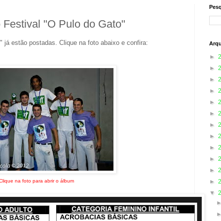
Pesq
 Festival "O Pulo do Gato"
 já estão postadas. Clique na foto abaixo e confira:
Arqu
►
►
►
►
►
►
►
►
►
►
►
►
Clique na foto para abrir o álbum
▼