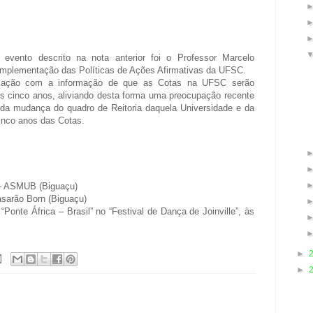
ento descrito na nota anterior foi o Professor Marcelo
 implementação das Políticas de Ações Afirmativas da UFSC.
miação com a informação de que as Cotas na UFSC serão
 cinco anos, aliviando desta forma uma preocupação recente
da mudança do quadro de Reitoria daquela Universidade e da
cinco anos das Cotas.
 – ASMUB (Biguaçu)
asarão Born (Biguaçu)
“Ponte África – Brasil” no “Festival de Dança de Joinville”, às
►
►