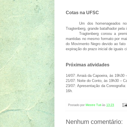
Cotas na UFSC
Um dos homenageados no ev
Tragtenberg, grande batalhador pela
Tragtenberg coroou a pre
mantidas no mesmo formato por mais
do Movimento Negro devido ao fato 
expiração do prazo inicial de iguais 
Próximas atividades
14/07: Arraiá da Capoeira, às 19h30
21/07: Noite do Conto, às 19h30 – C
23/07: Apresentação da Coreografia: 
16h.
Postado por
Mestre Tuti
às
13:23
Nenhum comentário: