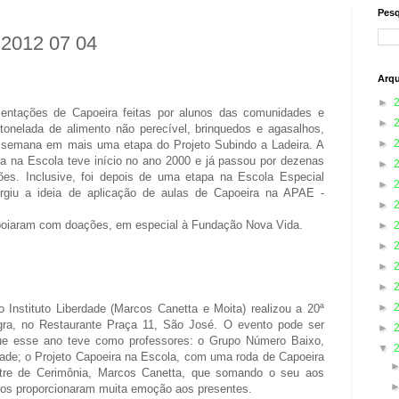
Pesq
 2012 07 04
Arqu
►
 de Capoeira feitas por alunos das comunidades e
►
onelada de alimento não perecível, brinquedos e agasalhos,
►
de semana em mais uma etapa do Projeto Subindo a Ladeira. A
a na Escola teve início no ano 2000 e já passou por dezenas
►
ões. Inclusive, foi depois de uma etapa na Escola Especial
►
rgiu a ideia de aplicação de aulas de Capoeira na APAE -
►
am com doações, em especial à Fundação Nova Vida.
►
►
►
►
►
o Instituto Liberdade (Marcos Canetta e Moita) realizou a 20ª
ra, no Restaurante Praça 11, São José. O evento pode ser
►
que esse ano teve como professores: o Grupo Número Baixo,
▼
ade; o Projeto Capoeira na Escola, com uma roda de Capoeira
re de Cerimônia, Marcos Canetta, que somando o seu aos
os proporcionaram muita emoção aos presentes.