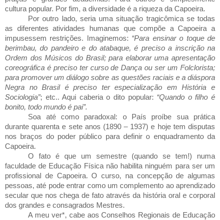
cultura popular. Por fim, a diversidade é a riqueza da Capoeira.
Por outro lado, seria uma situação tragicômica se todas
as diferentes atividades humanas que compõe a Capoeira a
impusessem restrições. Imaginemos:
“Para ensinar o toque de
berimbau, do pandeiro e do atabaque, é preciso a inscrição na
Ordem dos Músicos do Brasil; para elaborar uma apresentação
coreográfica é preciso ter curso de Dança ou ser um Folclorista;
para promover um diálogo sobre as questões raciais e a diáspora
Negra no Brasil é preciso ter especialização em História e
Sociologia”
; etc.. Aqui caberia o dito popular:
“Quando o filho é
bonito, todo mundo é pai”.
Soa até como paradoxal: o País proíbe sua prática
durante quarenta e sete anos (1890 – 1937) e hoje tem disputas
nos braços do poder público para definir o enquadramento da
Capoeira.
O fato é que um semestre (quando se tem!) numa
faculdade de Educação Física não habilita ninguém para ser um
profissional de Capoeira. O curso, na concepção de algumas
pessoas, até pode entrar como um complemento ao aprendizado
secular que nos chega de fato através da história oral e corporal
dos grandes e consagrados Mestres.
A meu ver*, cabe aos Conselhos Regionais de Educação