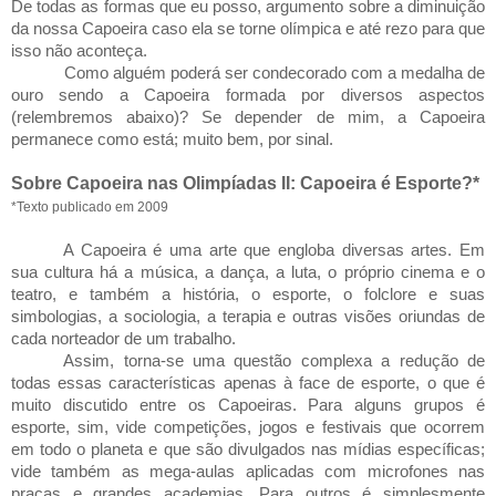
De todas as formas que eu posso, argumento sobre a diminuição
da nossa Capoeira caso ela se torne olímpica e até rezo para que
isso não aconteça.
Como alguém poderá ser condecorado com a medalha de
ouro sendo a Capoeira formada por diversos aspectos
(relembremos abaixo)? Se depender de mim, a Capoeira
permanece como está; muito bem, por sinal.
Sobre Capoeira nas Olimpíadas II:
Capoeira é Esporte?*
*Texto publicado em 2009
A Capoeira é uma arte que engloba diversas artes. Em
sua cultura há a música, a dança, a luta, o próprio cinema e o
teatro, e também a história, o esporte, o folclore e suas
simbologias, a sociologia, a terapia e outras visões oriundas de
cada norteador de um trabalho.
Assim, torna-se uma questão complexa a redução de
todas essas características apenas à face de esporte, o que é
muito discutido entre os Capoeiras. Para alguns grupos é
esporte, sim, vide competições, jogos e festivais que ocorrem
em todo o planeta e que são divulgados nas mídias específicas;
vide também as mega-aulas aplicadas com microfones nas
praças e grandes academias. Para outros é simplesmente