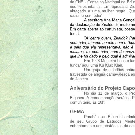
do CNE - Conselho Nacional de Educa
nos livros infantis. Em represália, 
abraçado a uma mulher negra. Ques
racismo sem ódio".
A escritora Ana Maria Gonça
da declaração de Ziraldo. E muito m
Em carta aberta ao cartunista, pos
tema:
"A gente quem, Ziraldo? Pa
sem ódio, mesmo aquele com o "humo
e pelo que ela representava, não é
mulatos, foi com ódio, com desprezo
que lhe foi dado e pelo qual é admira
Em 1928 Monteiro Lobato lam
fundar aqui uma Ku Klux Klan.
Um grupo de cidadãos antira
travestida de alegria carnavalesca a
de Janeiro.
Aniversário do Projeto Capo
No dia 11 de março, o Pro
Biguaçu. A comemoração será na Pr
comunitário, às 10h.
GEMA
Parabéns ao Bloco Liberdade
de seu Grupo de Estudos Mente
enfrentamento aos obstáculos da desi