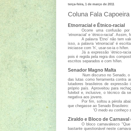
terça-feira, 1 de março de 2011
Coluna Fala Capoeira
Etnorracial e Étnico-racial
Ocorre uma confusão por 
‘etnorracial’ e ‘étnico-racial’. Assim
A palavra ‘Etno’ não tem val
isso, a palavra ‘etnorracial’ é escr
iniciasse com ‘h’, usar-se-ia o hífen.
Já a expressão ‘étnico-rac
pois é regida pela regra dos compost
escritos separados e com hífen.
Senador Magno Malta
Num discurso no Senado, o 
das lutas como ferramenta contra a
lutadores brasileiros de expressão
próprio país. Aproveitou para rech
futebol e, inclusive, o técnico da 
negativa aos jovens.
Por fim, soltou a pérola aba
que chegasse ao Senado Brasileiro:
“O medo eu conheço s
Ziraldo e Bloco de Carnava
O bloco carnavalesco "Que 
bastante questionável neste carnaval