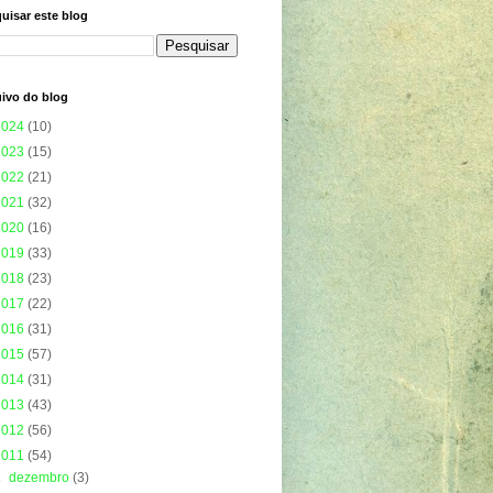
uisar este blog
ivo do blog
2024
(10)
2023
(15)
2022
(21)
2021
(32)
2020
(16)
2019
(33)
2018
(23)
2017
(22)
2016
(31)
2015
(57)
2014
(31)
2013
(43)
2012
(56)
2011
(54)
►
dezembro
(3)