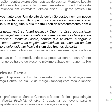
ção - contra expressões racistas do escritor Monteiro Lobato
Ziraldo desenhou para o bloco uma camiseta em que Lobato está
tionado em entrevista, Ziraldo disse: "A gente pratica um
lves, autora de "Um defeito de cor", não gostou nem um pouco
enos do tema escolhido pelo Bloco para o carnaval deste ano.
tada num blog, Ana Maria mostrou seu descontentamento com o
ra quem você se (auto) justifica? Quem te disse que racismo
r negro" de unir uma mulata a quem grande ódio teve por ela
 racismo? Monteiro Lobato, sempre que se referiu a negros e
, com a certeza da própria superioridade, fazendo uso do dom
do e defendido até hoje"
, diz um dos trechos da carta.
entou que os brancos brasileiros não tivessem capacidade de
cistas está se mobilizando para protestar contra essa afronta
o longo do trajeto do bloco no próximo sábado em Ipanema, Rio
eira na Escola
jeto Capoeira na Escola completa 15 anos de atuação em
aça Central no dia 12 de março (sábado) com roda e lanche
 - professores Marcos Canetta e Marcos Moita - pela criação
►
 Aberta (GEMA). O eixo é capacitar os jovens para o
gualdade social através da articulação ideológica.