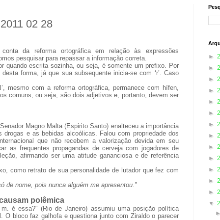
Pesq
 2011 02 28
Arqu
conta da reforma ortográfica em relação às expressões
►
, fomos pesquisar para repassar a informação correta.
or quando escrita sozinha, ou seja, é somente um prefixo. Por
►
ita desta forma, já que sua subsequente inicia-se com ‘r’. Caso
►
ial’, mesmo com a reforma ortográfica, permanece com hífen,
►
os comuns, ou seja, são dois adjetivos e, portanto, devem ser
►
►
►
Senador Magno Malta (Espirito Santo) enalteceu a importância
s drogas e as bebidas alcoólicas. Falou com propriedade dos
►
 internacional que não recebem a valorização devida em seu
►
açar as frequentes propagandas de cerveja com jogadores de
seleção, afirmando ser uma atitude gananciosa e de referência
►
►
ixo, como retrato de sua personalidade de lutador que fez com
►
ó de nome, pois nunca alguém me apresentou.”
►
l causam polêmica
▼
m. é essa?" (Rio de Janeiro) assumiu uma posição política
. O bloco faz galhofa e questiona junto com Ziraldo o parecer